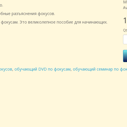
М
о.
Av
обные разъяснения фокусов.
1
 фокусам. Это великолепное пособие для начинающих.
Qt
окусов
,
обучающий DVD по фокусам
,
обучающий семинар по фо