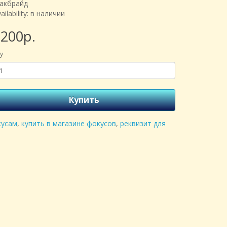
акбрайд
ailability: в наличии
200р.
y
Купить
кусам
,
купить в магазине фокусов
,
реквизит для