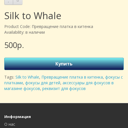
Silk to Whale
Product Code: Превращение платка в китенка
Availability: в наличии
500р.
Купить
Tags:
Silk to Whale
,
Превращение платка в китенка
,
фокусы с
платками
,
фокусы для детей
,
аксессуары для фокусов в
магазине фокусов
,
реквизит для фокусов
Информация
О нас