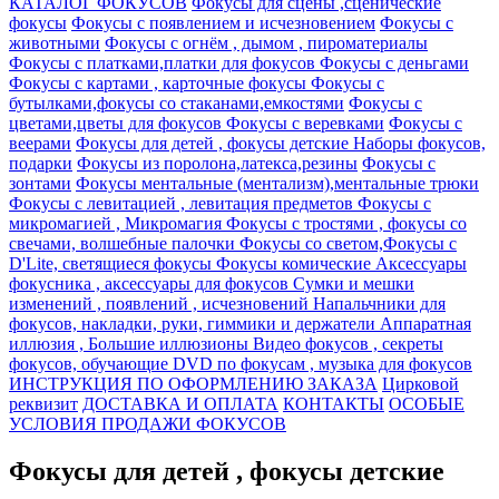
КАТАЛОГ ФОКУСОВ
Фокусы для сцены ,сценические
фокусы
Фокусы с появлением и исчезновением
Фокусы с
животными
Фокусы с огнём , дымом , пироматериалы
Фокусы с платками,платки для фокусов
Фокусы с деньгами
Фокусы с картами , карточные фокусы
Фокусы с
бутылками,фокусы со стаканами,емкостями
Фокусы с
цветами,цветы для фокусов
Фокусы с веревками
Фокусы с
веерами
Фокусы для детей , фокусы детские
Наборы фокусов,
подарки
Фокусы из поролона,латекса,резины
Фокусы с
зонтами
Фокусы ментальные (ментализм),ментальные трюки
Фокусы с левитацией , левитация предметов
Фокусы с
микромагией , Микромагия
Фокусы с тростями , фокусы со
свечами, волшебные палочки
Фокусы со светом,Фокусы с
D'Lite, светящиеся фокусы
Фокусы комические
Аксессуары
фокусника , аксессуары для фокусов
Сумки и мешки
изменений , появлений , исчезновений
Напальчники для
фокусов, накладки, руки, гиммики и держатели
Аппаратная
иллюзия , Большие иллюзионы
Видео фокусов , секреты
фокусов, обучающие DVD по фокусам , музыка для фокусов
ИНСТРУКЦИЯ ПО ОФОРМЛЕНИЮ ЗАКАЗА
Цирковой
реквизит
ДОСТАВКА И ОПЛАТА
КОНТАКТЫ
ОСОБЫЕ
УСЛОВИЯ ПРОДАЖИ ФОКУСОВ
Фокусы для детей , фокусы детские